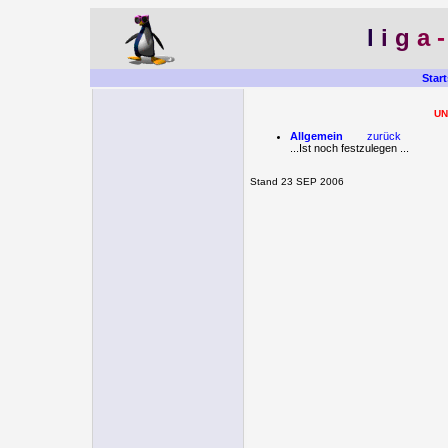
l
i
g
a
Start
UN
Allgemein
zurück
...Ist noch festzulegen ...
Stand 23 SEP 2006